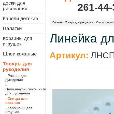
доски для
261-44-
рисования
Качели детские
»
»
Главная
Товары для рукоделия
Спицы для вя
Палатки
Линейка дл
Корзины для
игрушек
Артикул:
ЛНС
Шлеи кожаные
Товары для
рукоделия
- Разное для
рукоделия
-
Цепи,шнуры,ленты,нити
для рукоделия
- Спицы для
вязания
- Кабошоны для
игрушек