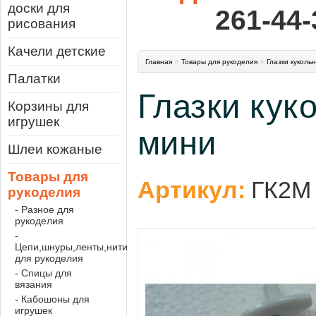
доски для
261-44-
рисования
Качели детские
»
»
Главная
Товары для рукоделия
Глазки куколь
Палатки
Глазки кук
Корзины для
игрушек
мини
Шлеи кожаные
Товары для
Артикул:
ГК2М
рукоделия
- Разное для
рукоделия
-
Цепи,шнуры,ленты,нити
для рукоделия
- Спицы для
вязания
- Кабошоны для
игрушек