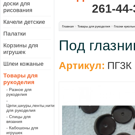
доски для
261-44-
рисования
Качели детские
»
»
Главная
Товары для рукоделия
Глазки куколь
Палатки
Под глазни
Корзины для
игрушек
Артикул:
ПГ3К
Шлеи кожаные
Товары для
рукоделия
- Разное для
рукоделия
-
Цепи,шнуры,ленты,нити
для рукоделия
- Спицы для
вязания
- Кабошоны для
игрушек