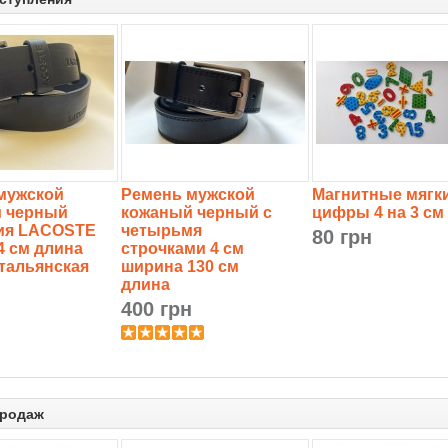
мужской
Ремень мужской
Магнитные мягк
 черный
кожаный черный с
цифры 4 на 3 см
ия LACOSTE
четырьмя
80 грн
4 см длина
строчками 4 см
Итальянская
ширина 130 см
длина
н
400 грн
продаж