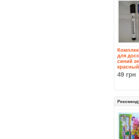
Комплек
для дос
синий з
красный
49 грн
Рекоменд