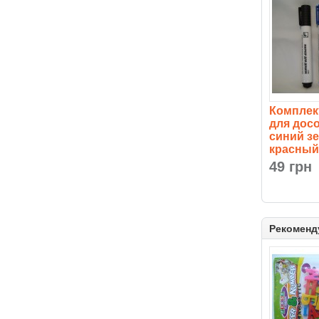
Комплек
для дос
синий з
красный
49 грн
Рекоменд