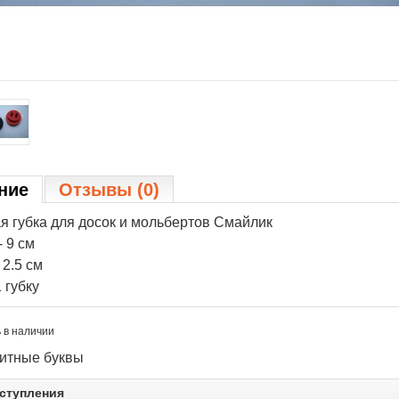
ние
Отзывы (0)
я губка для досок и мольбертов Смайлик
- 9 см
 2.5 см
 губку
 в наличии
итные буквы
ступления