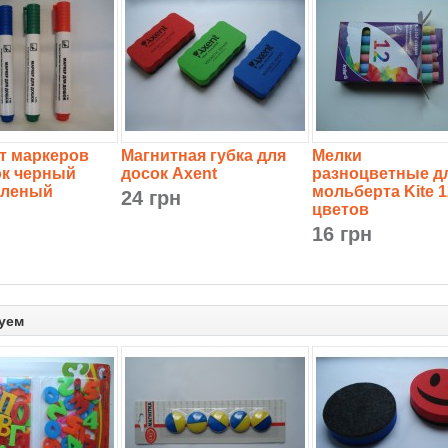
т маркеров
Магнитная губка для
Мелки
ок черный
досок Axent
разноцветные д
еленый
мольберта Kite 1
24 грн
цветов
16 грн
уем