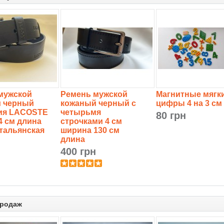
мужской
Ремень мужской
Магнитные мягк
 черный
кожаный черный с
цифры 4 на 3 см
ия LACOSTE
четырьмя
80 грн
4 см длина
строчками 4 см
Итальянская
ширина 130 см
длина
н
400 грн
продаж