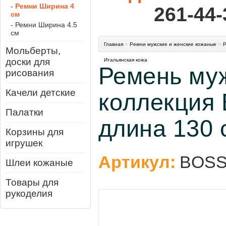
- Ремни Ширина 4
261-44-
см
- Ремни Ширина 4.5
см
»
»
Главная
Ремни мужские и женские кожаные
Р
Мольберты,
доски для
Итальянская кожа
Ремень му
рисования
Качели детские
коллекция
Палатки
длина 130 
Корзины для
игрушек
Артикул:
BOS
Шлеи кожаные
Товары для
рукоделия